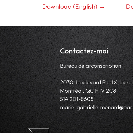
Download (English) →
Do
Contactez-moi
Bureau de circonscription
2030, boulevard Pie-IX, bure
Montréal, QC H1V 2C8
514 201-8608
marie-gabrielle.menard@parl