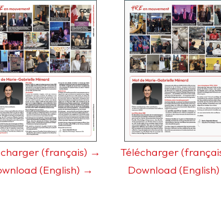
écharger (français) →
Télécharger (françai
wnload (English) →
Download (English