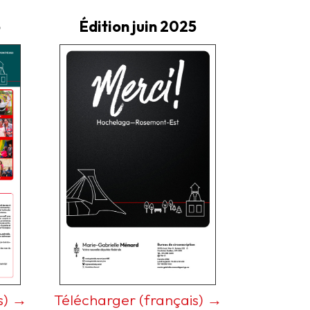
5
Édition juin 2025
s) →
Télécharger (français) →