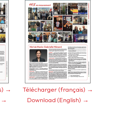
s) →
Télécharger (français) →
) →
Download (English) →